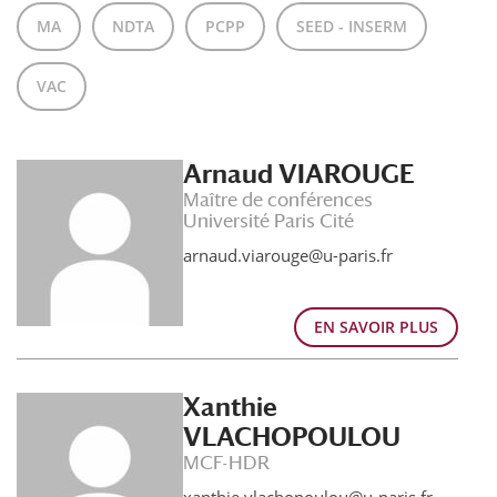
MA
NDTA
PCPP
SEED - INSERM
VAC
Arnaud VIAROUGE
Maître de conférences
Université Paris Cité
arnaud.viarouge@u-paris.fr
EN SAVOIR PLUS
Xanthie
VLACHOPOULOU
MCF-HDR